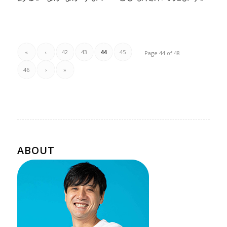
«
‹
42
43
44
45
Page 44 of 48
46
›
»
ABOUT