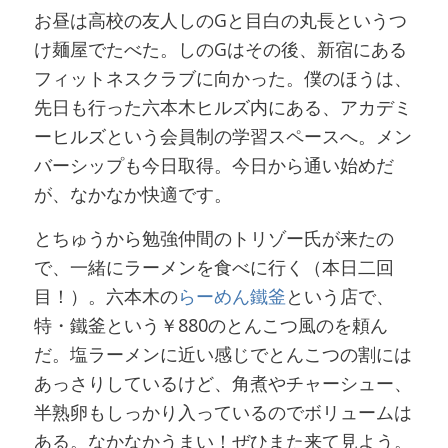
お昼は高校の友人しのGと目白の丸長というつ
け麺屋でたべた。しのGはその後、新宿にある
フィットネスクラブに向かった。僕のほうは、
先日も行った六本木ヒルズ内にある、アカデミ
ーヒルズという会員制の学習スペースへ。メン
バーシップも今日取得。今日から通い始めだ
が、なかなか快適です。
とちゅうから勉強仲間のトリゾー氏が来たの
で、一緒にラーメンを食べに行く（本日二回
目！）。六本木の
らーめん鐵釜
という店で、
特・鐵釜という￥880のとんこつ風のを頼ん
だ。塩ラーメンに近い感じでとんこつの割には
あっさりしているけど、角煮やチャーシュー、
半熟卵もしっかり入っているのでボリュームは
ある。なかなかうまい！ぜひまた来て見よう。