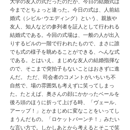
大学の友人の式だったのだが、今日の結婚式は
今までとちょっと違った。今日の式は、人前結
婚式（シビル･ウエディング）という、親族や
友人、知人などの参列者を証人として行われる
結婚式である。今回の式場は、一般の人が出入
りするビルの一階で行われたもので、まさに誰
でも式の様子を眺めることができる、へんな式
である。とはいえ、まじめな友人の結婚指揮な
ので、そこまで突拍子もないことはおきずに進
んだ。 ただ、司会者のコメントがいちいち不
自然で、場の雰囲気も考えずに笑ってしまっ
た。たとえば、奥さんの顔にかかったベールを
後ろ頭のほうに折って上げる時、「ヴェール、
アーップ！」とかまじめに変なことをいってし
まうんだもの。「ロケットパーンチ！」みたい
な言い方で。しかしあとから考えるとそこで笑