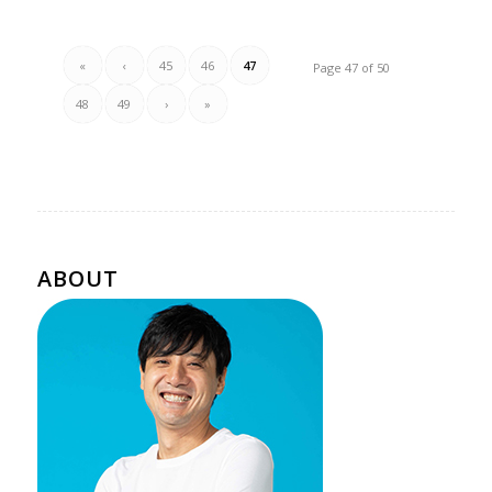
«
‹
45
46
47
Page 47 of 50
48
49
›
»
ABOUT