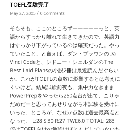
TOEFL受験完了
/
May 27, 2005
0 Comments
そもそも、ここのところずーーーーーっと、英
語からすっかり離れて生きてきたので、英語力
はすっかり下がっているのは確実だった。やっ
ていたこと、と言えば、ダン・ブラウンのDa
Vinci Codeと、シドニー・シェルダンのThe
Best Laid Plansの小説2冊は最近読んだぐらい
か。これがTOEFLの点数に影響するとは考えに
くいけど。結局試験前夜も、集中力なきまま
PowerPrepをやったら250点台が出て、こりゃ
だめだーと思ってあせりながら本試験を受けに
いった。ところが、なぜか点数は過去最高点と
なった。 L:28 S:30 R:27 TWE6.0 TOTAL: 283
僕はTOEFL向けの勉強はほとんどしていないた