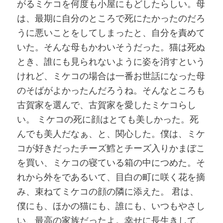
がるミケコを何度も小屋にもどしたらしい。母
は、最期に自分のところで死にたかったのだろ
うに悪いことをしてしまったと、自分を責めて
いた。そんな母もかわいそうだった。猫は死ぬ
とき、誰にも見られないように姿を消すという
けれど、ミケコの場合は一番お世話になった母
のそばがよかったんだろうね。そんなところも
古賀家を選んで、古賀家を愛したミケコらし
い。 ミケコの死に顔はとても美しかった。死
んでも美人だなぁ、と、関心した。僕は、ミケ
コが好きだったチーズ鱈とチーズ入りかまぼこ
を買い、ミケコの寝ている箱の中につめた。そ
れから外をであるいて、目白の町に咲く花を摘
み、束ねてミケコの顔の隣に添えた。 君は、
僕にも、ほかの猫にも、誰にも、いつもやさし
い、最高の家族だったよ。幸せに長生きして、