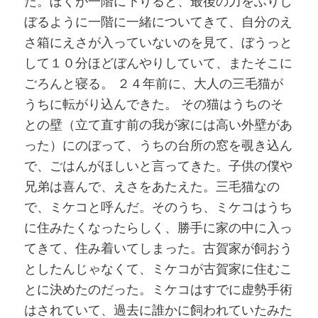
た。ぼくが一階に下りると、最後の力をふりし
ぼるように一階に一緒についてきて、自分のえ
さ箱にえさが入っていないのを見て、ぼうっと
して１０分ほどぼんやりしていて、またそこに
ごろんと寝る。 ２４年前に、大人の三毛猫が
うちに転がり込んできた。 その猫はうちのそ
との壁（立て直す前の我が家には高い外壁があ
った）にのぼって、うちの台所の窓を覗き込ん
で、ごはんがほしいと言ってきた。子供の僕や
兄弟は喜んで、えさをあたえた。三毛猫なの
で、ミケコと呼んだ。そのうち、ミケコはうち
に住みたくなったらしく、勝手に家の中に入っ
てきて、住み着いてしまった。古賀家が飼おう
としたんじゃなくて、ミケコが古賀家に住むこ
とに決めたのだった。ミケコはすでに虚勢手術
はされていて、過去に誰かに飼われていたみた