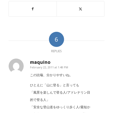
6
REPLIES
maquino
February 22, 2011 at 1:48 PM
says:
この比喩、分かりやすいね。
ひとえに「山に登る」と言っても
「風景を楽しんで登る人/アドレナリン目
的で登る人」
「安全な登山道をゆっくり歩く人/最短か