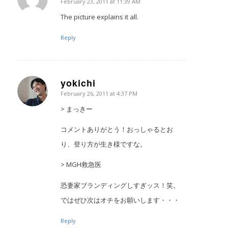
February 23, 2011 at 11:39 AM
says:
The picture explains it all.
Reply
yokichi
February 26, 2011 at 4:37 PM
says:
> まっきー
コメントありがとう！おっしゃるとお
り、登り方が生き様ですな。
> MGH救急医
恐妻家ブランディングしすぎッス！笑。
ではぜひ次はオチをお願いします・・・
Reply