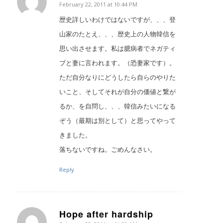
February 22, 2011 at 10:44 PM
says:
歴史詳しいわけではないですが、、、登
山家のたとえ、、、歴史上の人物韓信を
思い出させます。私は臆病者でネガティ
ブと妻に言われます。（恐妻家です）。
ただ自分なりにどうしたら自らのやりた
いこと、そしてそれが自分の価値と繋が
るか、を自問し、、、韓信みたいになる
ぞう（最期は別として）と思ってやって
きました。
落ちないですね。ごめんなさい。
Reply
Hope after hardship