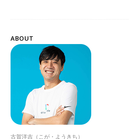
ABOUT
古賀洋吉（こが・ようきち）