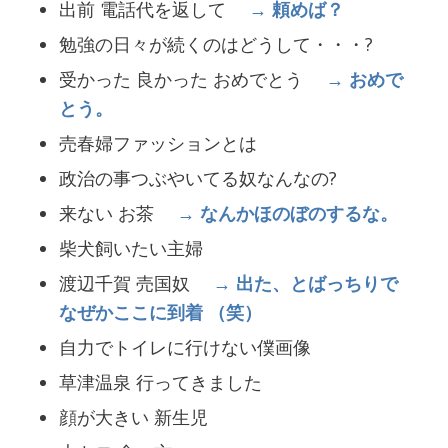
出前 電話代を返して
→ 頼めば？
勉強の日々が続くのはどうして・・・?
受かった 良かった おめでとう
→ おめで
とう。
売春婦ファッションとは
政治の事つぶやいてる奴なんなの?
来ない お茶
→ なんかほのぼのするな。
柴犬飼いたい主婦
渡辺千賀 売国奴
→ 出た、とばっちりで
なぜかここに到着 （笑）
自力でトイレに行けない僕画像
草津温泉 行ってきました
顔が大きい 新生児