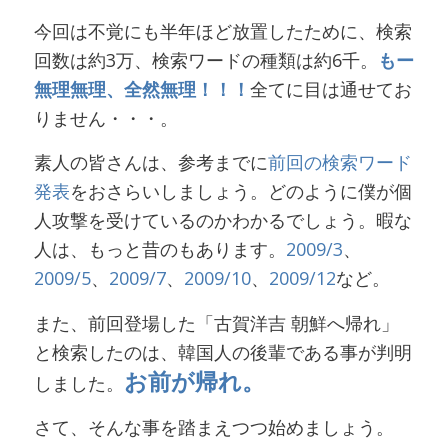
今回は不覚にも半年ほど放置したために、検索
回数は約3万、検索ワードの種類は約6千。
もー
無理無理、全然無理！！！
全てに目は通せてお
りません・・・。
素人の皆さんは、参考までに
前回の検索ワード
発表
をおさらいしましょう。どのように僕が個
人攻撃を受けているのかわかるでしょう。暇な
人は、もっと昔のもあります。
2009/3
、
2009/5
、
2009/7
、
2009/10
、
2009/12
など。
また、前回登場した「古賀洋吉 朝鮮へ帰れ」
と検索したのは、韓国人の後輩である事が判明
お前が帰れ。
しました。
さて、そんな事を踏まえつつ始めましょう。