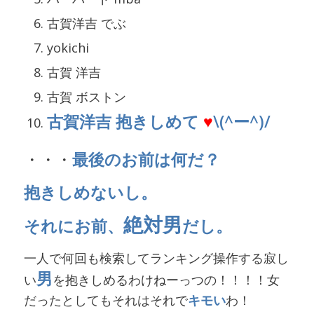
古賀洋吉 でぶ
yokichi
古賀 洋吉
古賀 ボストン
古賀洋吉 抱きしめて
♥
\(^ー^)/
・・・
最後のお前は何だ？
抱きしめないし。
絶対男
それにお前、
だし。
一人で何回も検索してランキング操作する寂し
男
い
を抱きしめるわけねーっつの！！！！女
だったとしてもそれはそれで
キモい
わ！