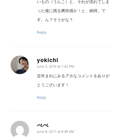
いもの（うんこ）と、それが流れてしま
った後に残る爽快感か！と、納得。で
す。ん？そうかな？
Reply
yokichi
June 3, 2010 at 1:42 PM
says:
近年まれにみるアホなコメントをありが
とうございます！
Reply
べべ
June 8, 2011 at 8:49 AM
says: