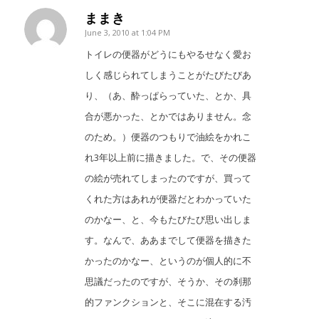
ままき
June 3, 2010 at 1:04 PM
says:
トイレの便器がどうにもやるせなく愛お
しく感じられてしまうことがたびたびあ
り、（あ、酔っぱらっていた、とか、具
合が悪かった、とかではありません。念
のため。）便器のつもりで油絵をかれこ
れ3年以上前に描きました。で、その便器
の絵が売れてしまったのですが、買って
くれた方はあれが便器だとわかっていた
のかなー、と、今もたびたび思い出しま
す。なんで、ああまでして便器を描きた
かったのかなー、というのが個人的に不
思議だったのですが、そうか、その刹那
的ファンクションと、そこに混在する汚