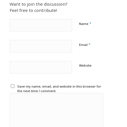
Want to join the discussion?
Feel free to contribute!
*
Name
*
Email
Website
Save my name, email, and website in this browser for
the next time I comment.